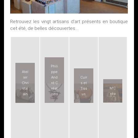
Retrouvez les vingt artisans d’art présents en boutique
cet été, de belles découvertes….​
Phili
Atel
ppe
ier
And
Cuir
Chri
ré C
s et
M’C
stal
réat
Tiss
réa
ain
ions
us