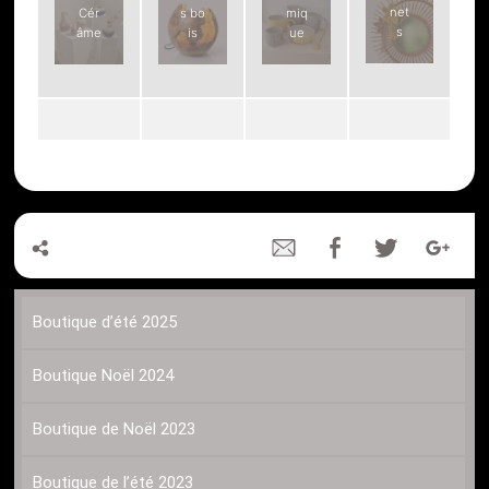
net
Cér
s bo
miq
s
âme
is
ue
Boutique d’été 2025
Boutique Noël 2024
Boutique de Noël 2023
Boutique de l’été 2023