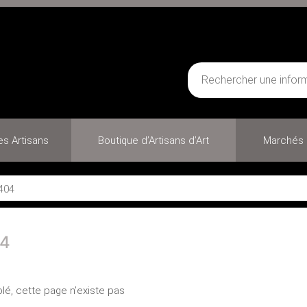
des Artisans
Boutique d’Artisans d’Art
Marchés 
404
4
lé, cette page n’existe pas