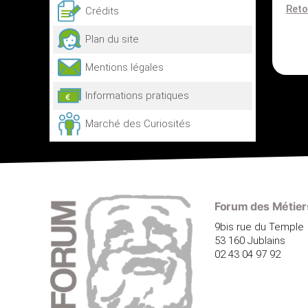
Reto
Crédits
Plan du site
Mentions légales
Informations pratiques
Marché des Curiosités
Forum des Métiers
9bis rue du Temple
53 160 Jublains
02 43 04 97 92