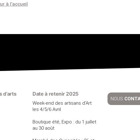
ur à l’accueil
 d’arts
Date à retenir 2025
NOUS
CONT
Week-end des artisans d’Art:
les 4/5/6 Avril
Boutique été, Expo : du 1 juillet
au 30 août