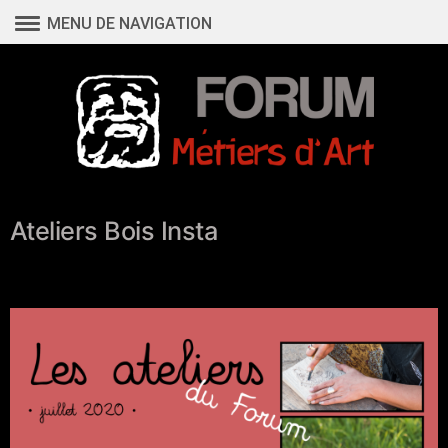
Aller
MENU DE NAVIGATION
au
contenu
Ateliers Bois Insta