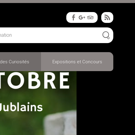
des Curiosités
Expositions et Concours