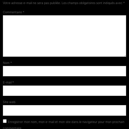
Votre adresse e-mail ne sera pas publiée.
Les champs obligatoires sont indiqués avec
*
Commentaire
*
Nom
*
E-mail
*
Site web
Enregistrer mon nom, mon e-mail et mon site dans le navigateur pour mon prochain
commentaire.