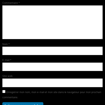
Commentaire
*
Nom
*
E-mail
*
Site web
Enregistrer mon nom, mon e-mail et mon site dans le navigateur pour mon prochain
commentaire.