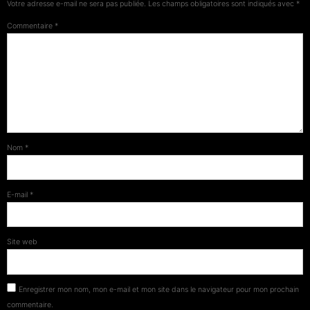
Votre adresse e-mail ne sera pas publiée.
Les champs obligatoires sont indiqués avec
*
Commentaire
*
Nom
*
E-mail
*
Site web
Enregistrer mon nom, mon e-mail et mon site dans le navigateur pour mon prochain
commentaire.