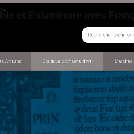
te
phie et Enluminure avec Fran
des Artisans
Boutique d’Artisans d’Art
Marchés 