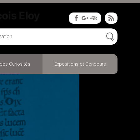
çois Eloy
des Curiosités
Expositions et Concours