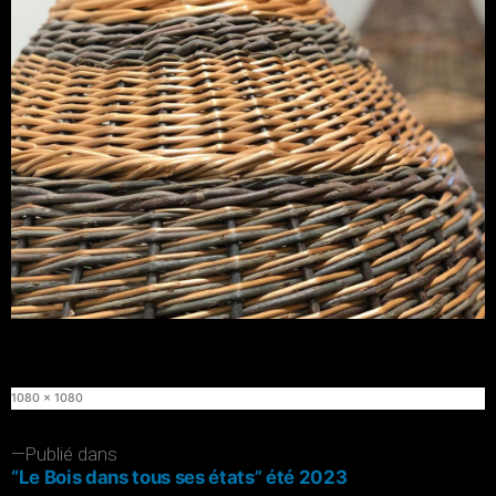
Taille
1080 × 1080
originale
Navigation
Publié dans
“Le Bois dans tous ses états” été 2023
de