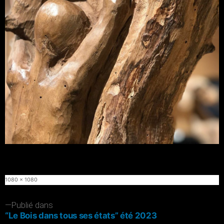
Taille
1080 × 1080
originale
Navigation
Publié dans
“Le Bois dans tous ses états” été 2023
de