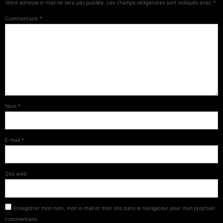
Votre adresse e-mail ne sera pas publiée.
Les champs obligatoires sont indiqués avec
*
Commentaire
*
Nom
*
E-mail
*
Site web
Enregistrer mon nom, mon e-mail et mon site dans le navigateur pour mon prochain
commentaire.