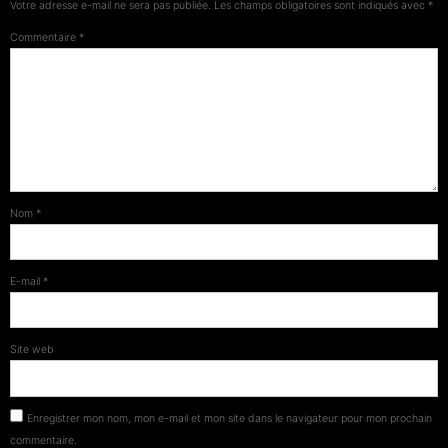
Votre adresse e-mail ne sera pas publiée.
Les champs obligatoires sont indiqués avec
*
Commentaire
*
Nom
*
E-mail
*
Site web
Enregistrer mon nom, mon e-mail et mon site dans le navigateur pour mon prochain
commentaire.