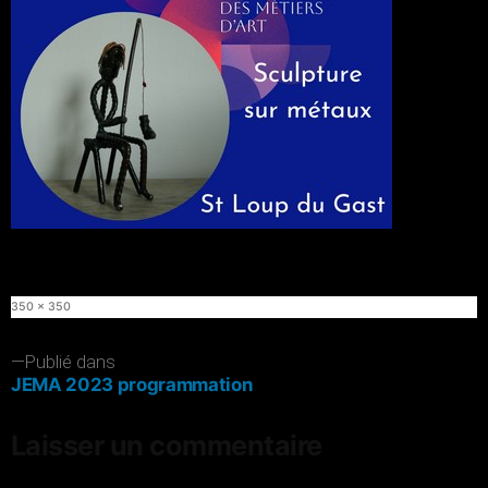
Taille
350 × 350
originale
Navigation
Publié dans
JEMA 2023 programmation
de
l’article
Laisser un commentaire