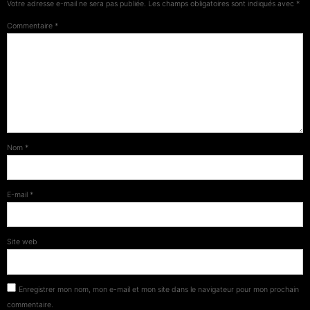
Votre adresse e-mail ne sera pas publiée.
Les champs obligatoires sont indiqués avec
*
Commentaire
*
Nom
*
E-mail
*
Site web
Enregistrer mon nom, mon e-mail et mon site dans le navigateur pour mon prochain
commentaire.