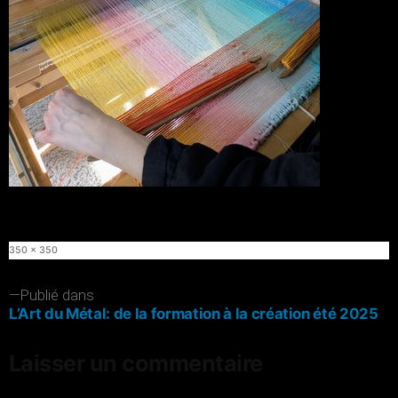
Taille
350 × 350
originale
Navigation
Publié dans
L’Art du Métal: de la formation à la création été 2025
de
l’article
Laisser un commentaire