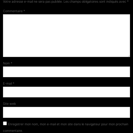
Votre adresse e-mail ne sera pas publiée.
Les champs obligatoires sont indiqués avec
*
Commentaire
*
Nom
*
E-mail
*
Site web
Enregistrer mon nom, mon e-mail et mon site dans le navigateur pour mon prochain
commentaire.