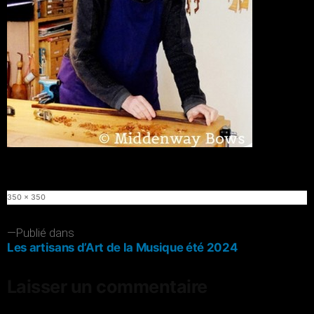
Taille
350 × 350
originale
Navigation
Publié dans
Les artisans d’Art de la Musique été 2024
de
l’article
Laisser un commentaire