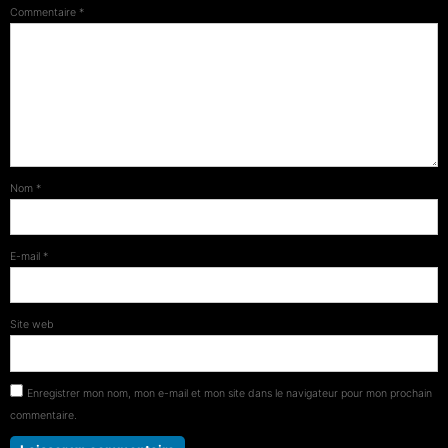
Commentaire
*
Nom
*
E-mail
*
Site web
Enregistrer mon nom, mon e-mail et mon site dans le navigateur pour mon prochain
commentaire.