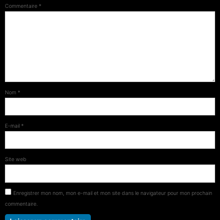
Commentaire
*
Nom
*
E-mail
*
Site web
Enregistrer mon nom, mon e-mail et mon site dans le navigateur pour mon prochain
commentaire.