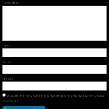
Commentaire
*
Nom
*
E-mail
*
Site web
Enregistrer mon nom, mon e-mail et mon site dans le navigateur pour mon prochain
commentaire.