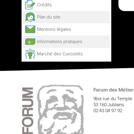
Crédits
Plan du site
Mentions légales
Informations pratiques
Marché des Curiosités
Forum des Métiers
9bis rue du Temple
53 160 Jublains
02 43 04 97 92