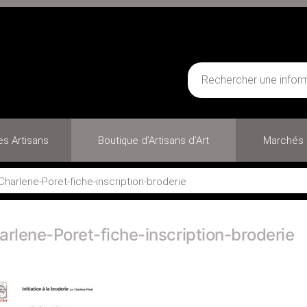
des Artisans
Boutique d’Artisans d’Art
Marchés 
Charlene-Poret-fiche-inscription-broderie
arlene-Poret-fiche-inscription-broderie