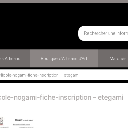
des Artisans
Boutique d’Artisans d’Art
Marchés 
Nicole-nogami-fiche-inscription – etegami
cole-nogami-fiche-inscription – etegami