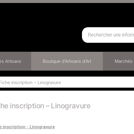
des Artisans
Boutique d’Artisans d’Art
Marchés 
Fiche inscription – Linogravure
che inscription – Linogravure
e inscription - Linogravure