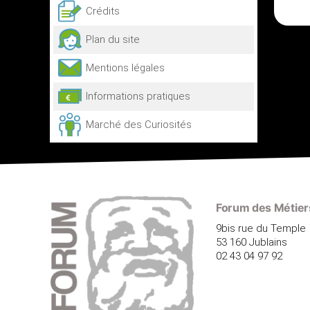
Crédits
Plan du site
Mentions légales
Informations pratiques
Marché des Curiosités
Forum des Métiers
9bis rue du Temple
53 160 Jublains
02 43 04 97 92