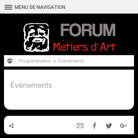
Aller
MENU DE NAVIGATION
au
contenu
•
Programmation
Événements
Événements