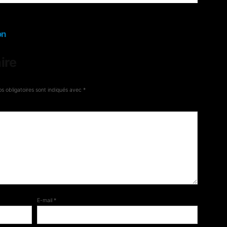
on
ire
s obligatoires sont indiqués avec
*
E-mail
*