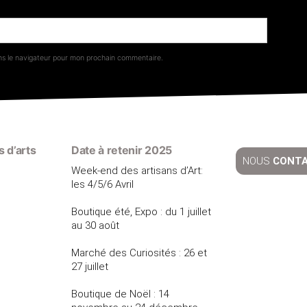
ns le navigateur pour mon prochain commentaire.
 d’arts
Date à retenir 2025
NOUS
CONT
Week-end des artisans d’Art:
les 4/5/6 Avril
Boutique été, Expo : du 1 juillet
au 30 août
Marché des Curiosités : 26 et
27 juillet
Boutique de Noël : 14