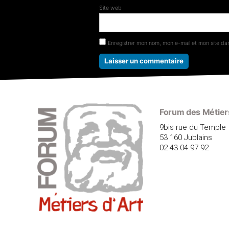
Site web
Enregistrer mon nom, mon e-mail et mon site da
Forum des Métiers
9bis rue du Temple
53 160 Jublains
02 43 04 97 92