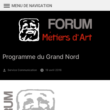
Aller
MENU DE NAVIGATION
au
contenu
Programme du Grand Nord
Publié
Service Communication
19 avril 2016
par