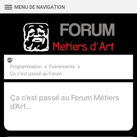
Aller
MENU DE NAVIGATION
au
contenu
•
•
Programmation
Événements
Ça c’est passé au Forum...
Ça c’est passé au Forum Métiers
d’Art…